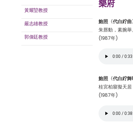
樂府
黃耀堃教授
鮑照〈代白紵曲
嚴志雄教授
朱唇動，素腕舉
郭偉廷教授
(1987年)
鮑照〈代白紵舞
桂宮柏寢擬天居
(1987年)