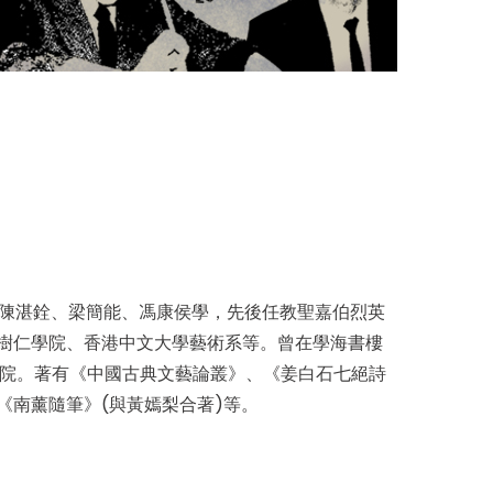
從陳湛銓、梁簡能、馮康侯學，先後任教聖嘉伯烈英
樹仁學院、香港中文大學藝術系等。曾在學海書樓
藝文院。著有《中國古典文藝論叢》、《姜白石七絕詩
南薰隨筆》(與黃嫣梨合著)等。