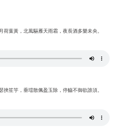
月荷葉黃，北風驅雁天雨霜，夜長酒多樂未央。
瑟挾笙竽，垂璫散佩盈玉除，停觴不御欲誰須。