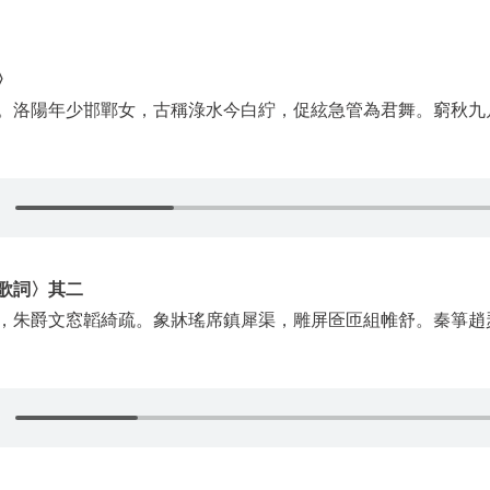
〉
。洛陽年少邯鄲女，古稱淥水今白紵，促絃急管為君舞。窮秋九
歌詞〉其二
，朱爵文窓韜綺疏。象牀瑤席鎮犀渠，雕屏匼匝組帷舒。秦箏趙