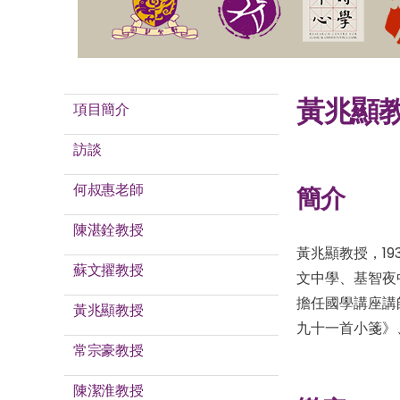
黃兆顯
項目簡介
訪談
何叔惠老師
簡介
陳湛銓教授
黃兆顯教授，1
蘇文擢教授
文中學、基智夜
擔任國學講座講
黃兆顯教授
九十一首小箋》
常宗豪教授
陳潔淮教授