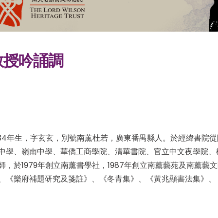
教授吟誦調
934年生，字玄玄，別號南薰杜若，廣東番禺縣人。於經緯書院
中學、嶺南中學、華僑工商學院、清華書院、官立中文夜學院、
師，於1979年創立南薰書學社，1987年創立南薰藝苑及南薰
、《樂府補題研究及箋註》、《冬青集》、《黃兆顯書法集》、《