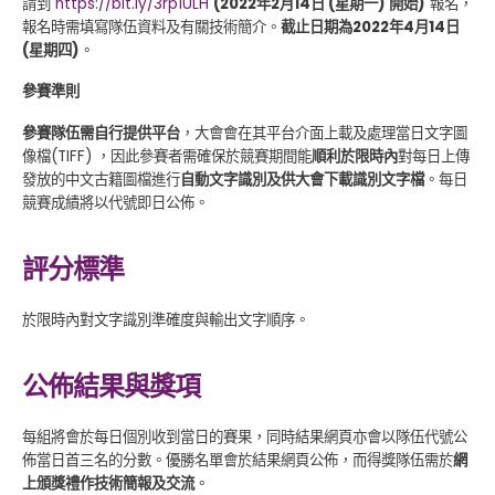
請到
https://bit.ly/3rp1ULH
(2022年2月14日 (星期一) 開始)
報名，
報名時需填寫隊伍資料及有關技術簡介。
截止日期為2022年4月14日
(星期四)
。
參賽準則
參賽隊伍需自行提供平台
，大會會在其平台介面上載及處理當日文字圖
像檔(TIFF) ，因此參賽者需確保於競賽期間能
順利於限時內
對每日上傳
發放的中文古籍圖檔進行
自動文字識別及供大會下載識別文字檔
。每日
競賽成績將以代號即日公佈。
評分標準
於限時內對文字識別準確度與輸出文字順序。
公佈結果與獎項
每組將會於每日個別收到當日的賽果，同時結果網頁亦會以隊伍代號公
佈當日首三名的分數。優勝名單會於結果網頁公佈，而得獎隊伍需於
網
上頒獎禮作技術簡報及交流
。