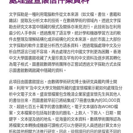
處理盛宣懷信件集資料
文字探勘是一種利用電腦軟件從文本來源（如文檔，書信，書籍和
雜誌）提取及分析文本的技術。在數碼學術的領域內，透過文字探
勘去研究文本當中隱藏的模式及關係亦漸見流行。此技術旨在利用
最少的人手參與，透過應用了語言學，統計學和機器學習方法的軟
件去整理及理解結構化或非結構化的文本來源。由於市面上大部份
文字探勘的軟件主要是分析西方語系資料，透過電腦處理中文及分
析自然語言已經不容易，再去處理古代中國文字則更為困難。香港
中文大學圖書館收藏了大量珍貴及罕有的中文資料及逐步將其轉化
為電子格式。圖書館數碼學術團隊亦正嘗試透過文字探勘方式去探
示圖書館數碼館藏中隱藏的資料。
此項目由圖書館提出，由數碼學術研究博士後研究員戴昀博士開
展，利用“R”及中文大學文物館所藏的盛宣懷檔案示範如何處理及分
析中文電子文本。盛宣懷檔案包含晚清企業家盛宣懷先生與其他人
的書信往來，而圖書館早前已將結集成77冊書信集內的30,000頁
次、超過七百五十萬字的書信數碼化。電子文本儲存為WORD檔
案，文本檔案亦包括每封書信的題名、上款人、下款人、日期、關
鍵字、文本提及過的地名。從海量的文本資料，數碼學術團隊認為
將檔案文本轉換成機器可讀格式可以方便研究人員透過計算文本分
析和其他相關方法進行研究。因此，這個項目的目的是探索不同的